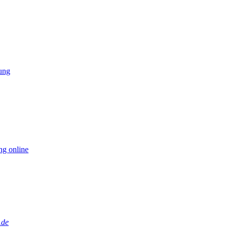
ung
ung online
.de