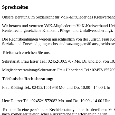
Sprechzeiten
Unsere Beratung im Sozialrecht für VdK-Mitglieder des Kreisverban
Wir beraten und vertreten VdK-Mitglieder im VdK-Kreisverband Hein
Rentenrecht, gesetzliche Kranken-, Pflege- und Unfallversicherung).
Die Rechtsberatungen werden ausschließlich von der Juristin Frau Kö
Sozial/- und Entschädigungsrechts sind satzungsgemäß ausgeschloss
Telefonisch erreichen Sie uns:
Sekretariat: Frau Esser Tel.: 02452/1065707 Mo, Di, und Do. von 1
Mitgliederverwaltung/Sekretariat: Frau Haberland Tel.: 02452/1557
Telefonische Rechtsberatung:
Frau Kötting Tel.: 02452/1551948 Mo. und Do. 10.00 - 14.00 Uhr
Herr Denzer Tel.: 02452/1572082 Mo. und Do. 10.00 - 14.00 Uhr
Termine für eine persönliche Rechtsberatung in der barrierefreien V
nach vorheriger telefonischer Rücksprache für erforderlich halten.