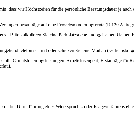
rmin, dass wir Höchstzeiten für die persönliche Beratungsdauer je nac
erlängerungsanträge auf eine Erwerbsminderungsrente (R 120 Anträge)
nzt. Bitte kalkulieren Sie eine Parkplatzsuche und ggf. einen kleinen 
te umgehend telefonisch mit oder schicken Sie eine Mail an (kv-heinsb
egestufe, Grundsicherungsleistungen, Arbeitslosengeld, Erstanträge für 
erlauf.
en bei Durchführung eines Widerspruchs- oder Klageverfahrens einen S