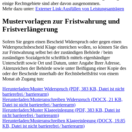
einige Rechtsgebiete sind aber davon ausgenommen.
Mehr dazu unter:
Externer Link:
Ausfüllen von Leistungsanträgen
Mustervorlagen zur Fristwahrung und
Fristverlängerung
Sofern Sie gegen einen Bescheid Widerspruch oder gegen einen
Widerspruchsbescheid Klage einreichen wollen, so können Sie dies
zur Fristwahrung selbst bei der zuständigen Behörde / beim
zuständigen Sozialgericht schriftlich mittels eigenhändiger
Unterschrift sowie Ort und Datum, unter Angabe Ihrer Adresse,
Aktenzeichen der Behörde sowie unter Beifügung einer Kopie des
oder der Bescheide innerhalb der Rechtsbehelfsfrist von einem
Monat ab Zugang tun:
Herunterladen:
Muster Widerspruch
(PDF, 383 KB, Datei ist nicht
barrierefrei ⁄ barrierearm)
Herunterladen:
Musteranschreiben Widerspruch
(DOCX, 21 KB,
Datei ist nicht barrierefrei ⁄ barrierearm)
Herunterladen:
Muster Klageeinlegung
(PDF, 383 KB, Datei ist
nicht barrierefrei ⁄ barrierearm)
Herunterladen:
Musteranschreiben Klageeinlegung
(DOCX, 19.85
KB, Datei ist nicht barrierefrei ⁄ barrierearm)