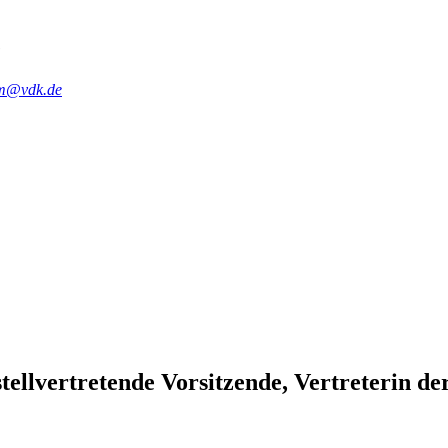
e
hm@vdk.de
stellvertretende Vorsitzende, Vertreterin 