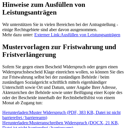
Hinweise zum Ausfüllen von
Leistungsanträgen
Wir unterstützen Sie in vielen Bereichen bei der Antragstellung -
einige Rechtsgebiete sind aber davon ausgenommen.
Mehr dazu unter:
Externer Link:
Ausfüllen von Leistungsanträgen
Mustervorlagen zur Fristwahrung und
Fristverlängerung
Sofern Sie gegen einen Bescheid Widerspruch oder gegen einen
Widerspruchsbescheid Klage einreichen wollen, so können Sie dies
zur Fristwahrung selbst bei der zuständigen Behörde / beim
zuständigen Sozialgericht schriftlich mittels eigenhändiger
Unterschrift sowie Ort und Datum, unter Angabe Ihrer Adresse,
Aktenzeichen der Behörde sowie unter Beifügung einer Kopie des
oder der Bescheide innerhalb der Rechtsbehelfsfrist von einem
Monat ab Zugang tun:
Herunterladen:
Muster Widerspruch
(PDF, 383 KB, Datei ist nicht
barrierefrei ⁄ barrierearm)
Herunterladen:
Musteranschreiben Widerspruch
(DOCX, 21 KB,
Datei ist nicht barrierefrei ⁄ barrierearm)