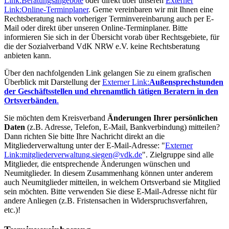
Link:
Beratungsangebote
oder direkt über unseren
Externer
Link:
Online-Terminplaner
. Gerne vereinbaren wir mit Ihnen eine
Rechtsberatung nach vorheriger Terminvereinbarung auch per E-
Mail oder direkt über unseren Online-Terminplaner. Bitte
informieren Sie sich in der Übersicht vorab über Rechtsgebiete, für
die der Sozialverband VdK NRW e.V. keine Rechtsberatung
anbieten kann.
Über den nachfolgenden Link gelangen Sie zu einem grafischen
Überblick mit Darstellung der
Externer Link:
Außensprechstunden
der Geschäftsstellen und ehrenamtlich tätigen Beratern in den
Ortsverbänden
.
Sie möchten dem Kreisverband
Änderungen Ihrer persönlichen
Daten
(z.B. Adresse, Telefon, E-Mail, Bankverbindung) mitteilen?
Dann richten Sie bitte Ihre Nachricht direkt an die
Mitgliederverwaltung unter der E-Mail-Adresse: "
Externer
Link:
mitgliederverwaltung.siegen
@
vdk.de
". Zielgruppe sind alle
Mitglieder, die entsprechende Änderungen wünschen und
Neumitglieder. In diesem Zusammenhang können unter anderem
auch Neumitglieder mitteilen, in welchem Ortsverband sie Mitglied
sein möchten. Bitte verwenden Sie diese E-Mail-Adresse nicht für
andere Anliegen (z.B. Fristensachen in Widerspruchsverfahren,
etc.)!