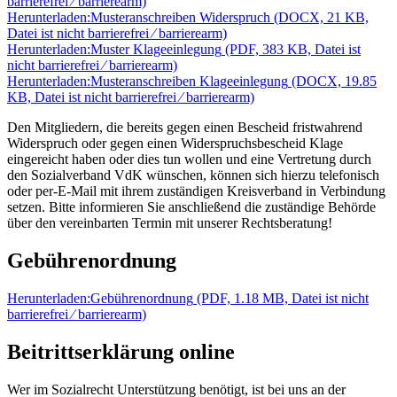
barrierefrei ⁄ barrierearm)
Herunterladen:
Musteranschreiben Widerspruch
(DOCX, 21 KB,
Datei ist nicht barrierefrei ⁄ barrierearm)
Herunterladen:
Muster Klageeinlegung
(PDF, 383 KB, Datei ist
nicht barrierefrei ⁄ barrierearm)
Herunterladen:
Musteranschreiben Klageeinlegung
(DOCX, 19.85
KB, Datei ist nicht barrierefrei ⁄ barrierearm)
Den Mitgliedern, die bereits gegen einen Bescheid fristwahrend
Widerspruch oder gegen einen Widerspruchsbescheid Klage
eingereicht haben oder dies tun wollen und eine Vertretung durch
den Sozialverband VdK wünschen, können sich hierzu telefonisch
oder per-E-Mail mit ihrem zuständigen Kreisverband in Verbindung
setzen. Bitte informieren Sie anschließend die zuständige Behörde
über den vereinbarten Termin mit unserer Rechtsberatung!
Gebührenordnung
Herunterladen:
Gebührenordnung
(PDF, 1.18 MB, Datei ist nicht
barrierefrei ⁄ barrierearm)
Beitrittserklärung online
Wer im Sozialrecht Unterstützung benötigt, ist bei uns an der