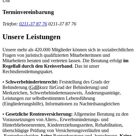
Uhr
Terminvereinbarung
Telefon:
0211-37 87 76
0211-37 87 76
Unsere Leistungen
Unsere mehr als 420.000 Mitglieder können sich in sozialrechtlichen
Fragen von juristisch qualifizierten Mitarbeiterinnen und
Mitarbeitern beraten und vertreten lassen. Die Beratung erfolgt
im
Regelfall durch den Kreisverband
. Das ist unser
Rechtsdienstleitungspaket.
•
Schwerbehindertenrecht:
Feststellung des Grads der
Behinderung (
GdB
kurz für
Grad der Behinderung
) und
Merkzeichen, Schwerbehindertenausweis, Änderungsanträge,
Leistungen zur selbstbestimmten Lebensführung
(Eingliederungshilfe), Informationen zu Nachteilsausgleichen
•
Gesetzliche Rentenversicherung:
Allgemeine Beratung zu den
Voraussetzungen von Alters-, Erwerbsminderungs- und
Hinterbliebenenrenten, Kindererziehungszeiten, Rehabilitation,
überschlägige Prüfung von Versicherungsverläufen und
Rentenbescheiden,
keine
Rentenberatung und -berechnung,
Keine