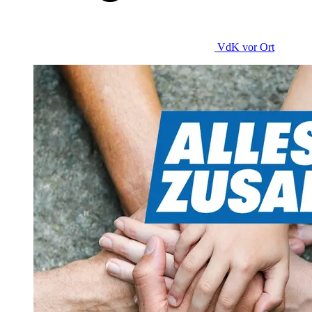
VdK
vor Ort