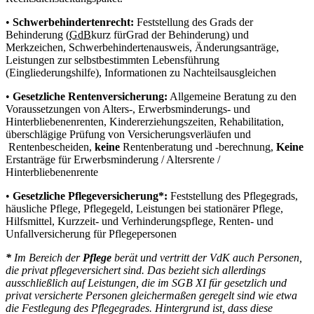
•
Schwerbehindertenrecht:
Feststellung des Grads der
Behinderung (
GdB
kurz für
Grad der Behinderung
) und
Merkzeichen, Schwerbehindertenausweis, Änderungsanträge,
Leistungen zur selbstbestimmten Lebensführung
(Eingliederungshilfe), Informationen zu Nachteilsausgleichen
•
Gesetzliche Rentenversicherung:
Allgemeine Beratung zu den
Voraussetzungen von Alters-, Erwerbsminderungs- und
Hinterbliebenenrenten, Kindererziehungszeiten, Rehabilitation,
überschlägige Prüfung von Versicherungsverläufen und
Rentenbescheiden,
keine
Rentenberatung und -berechnung,
Keine
Erstanträge für Erwerbsminderung / Altersrente /
Hinterbliebenenrente
•
Gesetzliche Pflegeversicherung*:
Feststellung des Pflegegrads,
häusliche Pflege, Pflegegeld, Leistungen bei stationärer Pflege,
Hilfsmittel, Kurzzeit- und Verhinderungspflege, Renten- und
Unfallversicherung für Pflegepersonen
*
Im Bereich der
Pflege
berät und vertritt der VdK auch Personen,
die privat pflegeversichert sind. Das bezieht sich allerdings
ausschließlich auf Leistungen, die im SGB XI für gesetzlich und
privat versicherte Personen gleichermaßen geregelt sind wie etwa
die Festlegung des Pflegegrades. Hintergrund ist, dass diese