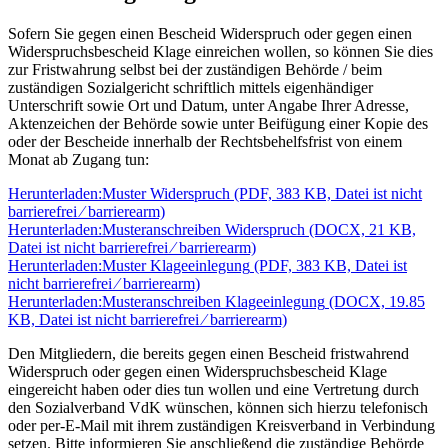
Sofern Sie gegen einen Bescheid Widerspruch oder gegen einen
Widerspruchsbescheid Klage einreichen wollen, so können Sie dies
zur Fristwahrung selbst bei der zuständigen Behörde / beim
zuständigen Sozialgericht schriftlich mittels eigenhändiger
Unterschrift sowie Ort und Datum, unter Angabe Ihrer Adresse,
Aktenzeichen der Behörde sowie unter Beifügung einer Kopie des
oder der Bescheide innerhalb der Rechtsbehelfsfrist von einem
Monat ab Zugang tun:
Herunterladen:
Muster Widerspruch
(PDF, 383 KB, Datei ist nicht
barrierefrei ⁄ barrierearm)
Herunterladen:
Musteranschreiben Widerspruch
(DOCX, 21 KB,
Datei ist nicht barrierefrei ⁄ barrierearm)
Herunterladen:
Muster Klageeinlegung
(PDF, 383 KB, Datei ist
nicht barrierefrei ⁄ barrierearm)
Herunterladen:
Musteranschreiben Klageeinlegung
(DOCX, 19.85
KB, Datei ist nicht barrierefrei ⁄ barrierearm)
Den Mitgliedern, die bereits gegen einen Bescheid fristwahrend
Widerspruch oder gegen einen Widerspruchsbescheid Klage
eingereicht haben oder dies tun wollen und eine Vertretung durch
den Sozialverband VdK wünschen, können sich hierzu telefonisch
oder per-E-Mail mit ihrem zuständigen Kreisverband in Verbindung
setzen. Bitte informieren Sie anschließend die zuständige Behörde