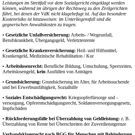
Leistungen im Streitfall vor dem Sozialgericht eingeklagt werden
können, während im übrigen der Rechtsweg zu den Zivilgerichten
führt, bei denen der VdK nicht klagebefugt ist. Auf das besondere
Kostenrisiko ist hinzuweisen: im Unterliegensfall sind die
gegnerischen Anwaltskosten zu tragen.
•
Gesetzliche Unfallversicherung:
Arbeits- / Wegeunfall,
Berufskrankheit, Übergangsgeld, Verletztenrente
•
Gesetzliche Krankenversicherung:
Heil- und Hilfsmittel,
Krankengeld, Medizinische Rehabilitation / Kur
•
Arbeitslosenrecht:
Berufliche Bildung, Umschulung, Sperrzeiten,
Arbeitslosengeld,
kein
Ausfüllen von Anträgen
•
Grundsicherung:
Grundsicherung im Alter, für Arbeitssuchende
und bei Erwerbsunfähigkeit, Sozialhilfe
•
Soziales Entschädigungsrecht:
Kriegsopferfürsorge und -
versorgung, Opferentschädigungsrecht, Soldatenversorgungsgesetz,
Impfschäden
•
Rückforderungsfälle bei Überzahlung von Geldleistung:
z. B.
Überzahlung von Rente bei Überschreiten der Zuverdienstgrenze
Verbandsklagerecht nach BGG für Menschen mit Behinderung