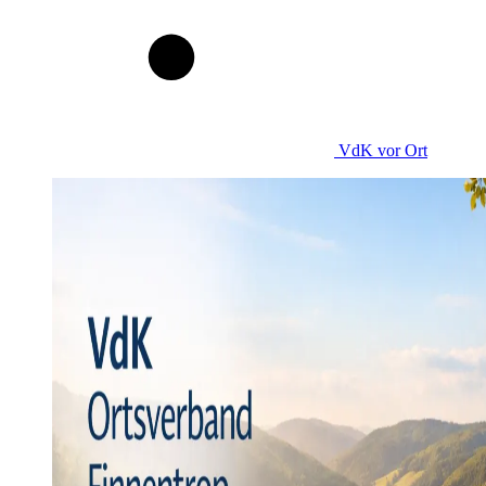
VdK
vor Ort