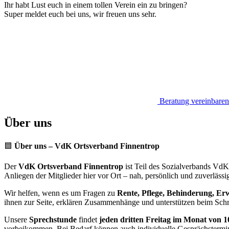
Ihr habt Lust euch in einem tollen Verein ein zu bringen?
Super meldet euch bei uns, wir freuen uns sehr.
Beratung vereinbaren
Über uns
🟦
Über uns – VdK Ortsverband Finnentrop
Der
VdK Ortsverband Finnentrop
ist Teil des Sozialverbands VdK 
Anliegen der Mitglieder hier vor Ort – nah, persönlich und zuverlässi
Wir helfen, wenn es um Fragen zu
Rente, Pflege, Behinderung, Er
ihnen zur Seite, erklären Zusammenhänge und unterstützen beim Schrif
Unsere
Sprechstunde
findet
jeden dritten Freitag im Monat von 1
vorbeikommen. Bei Bedarf können auch individuelle Gesprächstermin