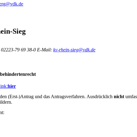
berg@vdk.de
ein-Sieg
02223-79 69 38-0
E-Mail:
kv-rhein-sieg@vdk.de
behindertenrecht
ink:
hier
 den (Erst-)Antrag und das Antragsverfahren. Ausdrücklich
nicht
umfas
ildern.
nt: