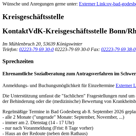
Wünsche und Anregungen gerne unter:
Externer Link:
ov-bad-godes
Kreisgeschäftsstelle
Kontakt
VdK-Kreisgeschäftsstelle Bonn/Rh
Im Mühlenbruch 20, 53639 Königswinter
Telefon:
02223-79 69 30-0
02223-79 69 30-0
Fax:
02223-79 69 38-0
Sprechzeiten
Ehrenamtliche Sozialberatung zum Antragsverfahren im Schwer
Anmeldungs- und Buchungsmöglichkeit für Einzeltermine
Externer L
Die Unterstützung umfasst die "fachlichen" Fragestellungen rund um
der Behinderung
oder die (medizinische) Bewertung von Krankheitsb
Regelmäßige Termine in Bad Godesberg ab 8. September 2026 gepla
- alle 2 Monate ("ungerade" Monate: September, November, ...)
- immer am 2. Dienstag (14 - 17 Uhr)
- nur nach Voranmeldung (Frist: 8 Tage vorher)
- Haus an der Redoute (neben dem Rathaus)