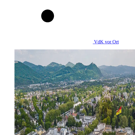
VdK
vor Ort