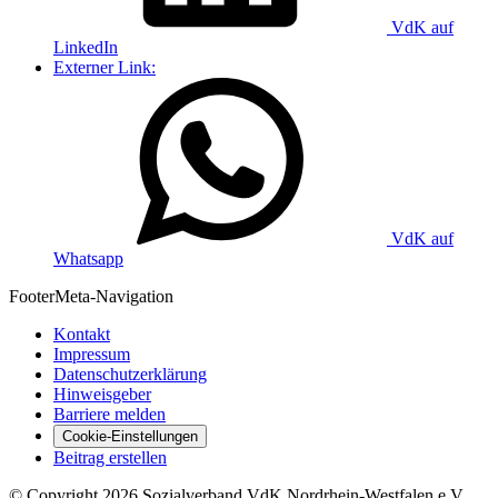
VdK auf
LinkedIn
Externer Link:
VdK auf
Whatsapp
Footer
Meta-Navigation
Kontakt
Impressum
Datenschutzerklärung
Hinweisgeber
Barriere melden
Cookie-Einstellungen
Beitrag erstellen
©
Copyright
2026 Sozialverband VdK Nordrhein-Westfalen e.V.