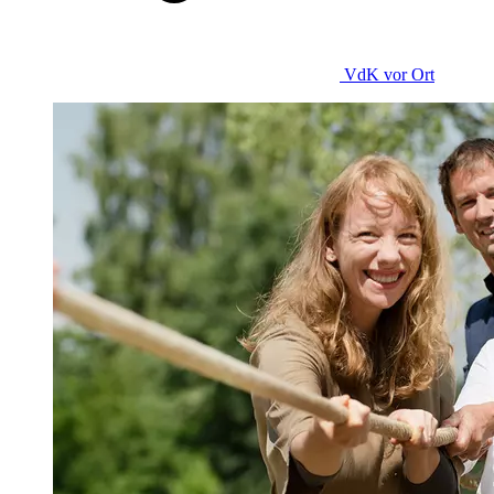
VdK
vor Ort