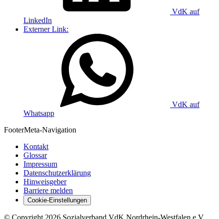
VdK auf
LinkedIn
Externer Link:
VdK auf
Whatsapp
Footer
Meta-Navigation
Kontakt
Glossar
Impressum
Datenschutzerklärung
Hinweisgeber
Barriere melden
Cookie-Einstellungen
©
Copyright
2026 Sozialverband VdK Nordrhein-Westfalen e.V.