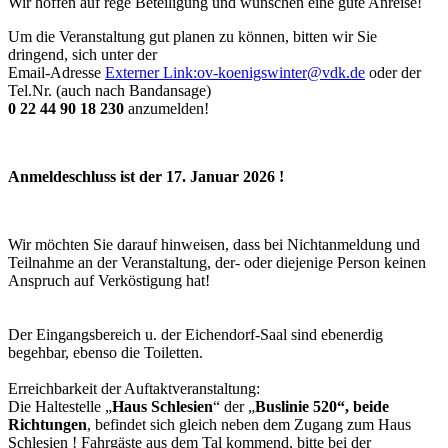
Wir hoffen auf rege Beteiligung und wünschen eine gute Anreise!
Um die Veranstaltung gut planen zu können, bitten wir Sie
dringend, sich unter der
Email-Adresse
Externer Link:
ov-koenigswinter
@
vdk.de
oder der
Tel.Nr. (auch nach Bandansage)
0 22 44 90 18 230
anzumelden!
Anmeldeschluss ist der 17. Januar 2026 !
Wir möchten Sie darauf hinweisen, dass bei Nichtanmeldung und
Teilnahme an der Veranstaltung, der- oder diejenige Person keinen
Anspruch auf Verköstigung hat!
Der Eingangsbereich u. der Eichendorf-Saal sind ebenerdig
begehbar, ebenso die Toiletten.
Erreichbarkeit der Auftaktveranstaltung:
Die Haltestelle „
Haus Schlesien
“ der „
Buslinie 520“, beide
Richtungen
, befindet sich gleich neben dem Zugang zum Haus
Schlesien ! Fahrgäste aus dem Tal kommend, bitte bei der