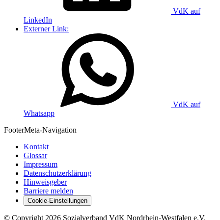
VdK auf
LinkedIn
Externer Link:
VdK auf
Whatsapp
Footer
Meta-Navigation
Kontakt
Glossar
Impressum
Datenschutzerklärung
Hinweisgeber
Barriere melden
Cookie-Einstellungen
©
Copyright
2026 Sozialverband VdK Nordrhein-Westfalen e.V.