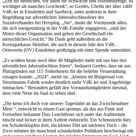
„Zeit für Menschen, vor allem für Schwache und Hilfsbedürftige, ist
wichtiger als manches Geschenk“, so Gerdes, Chefin der über 1400
VdK-ler in Emsdetten und Saerbeck, unter anderem in ihrer
Begrüßung zur adventlichen Jahresabschlussfeier des
Sozialverbandes bei Hersping. „Sie“, dankt die Vorsitzende allen,
die sich uneigennützig in der VdK-Familie engagieren, „sind der
Motor dieser Organisation und geben der Gesellschaft ein
menschliches Gesicht.“ Ihr Dank geht außerdem an die
Kreissparkasse Steinfurt, die auch in diesem Jahr den VdK-
Ortsverein (OV) Emsdetten großzügig mit einer Spende unterstützt.
„Es wollten heute noch über 40 Mitglieder mehr mit uns hier den
adventlichen Jahresabschluss feiern“, bedauert Gerdes, dass sie aus
Platzgründen nur 115 Teilnehmern für die beliebte Veranstaltung
zusagen konnte. „2024“, meint sie, „können im Bürgersaal von
Stroetmanns Fabrik wieder deutlich mehr VdK-ler und Angehörige
mitmachen.“ Besonders gefällt den Vorstandsmitgliedern diesmal,
dass viele Neue im Saal zu sehen sind.
„Die kenn ich doch von unserer Tagesfahrt an das Zwischenahner
Meer “, entweicht es einem Gast spontan, als das aus Funk und
Fernsehen bekannte Duo Leuchtfeuer sich unter das Auditorium
mischt und locker in ihren Auftritt einbezieht. Ein Schmunzeln hier,
ein Schulterklopfen dort, ein kleiner Flirt am nächsten Tisch – die
Zwei nehmen ihr manchmal schunkelndes Publikum beschwingt mit