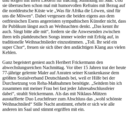
und sorgen mit ihren Liedern für mächtig Stimmung im Saal. Und
sie überraschen schon mal mit humorvollen Refrains mit Bezug auf
die norddeutsche Küste wie „Was für Afrika die Löwen, sind für
uns die Möwen“. Dabei vergessen die beiden eigens aus dem
ostfriesischen Esens angereisten sympathischen Künstler nicht, dass
ihr Publikum längst auch an Weihnachten denkt. „Das kennt ihr
auch. Singt bitte alle mit“, fordern sie die Anwesenden zwischen
ihren teils plattdeutschen Songs immer wieder mit Erfolg auf, in
traditionelle Weihnachtslieder einzustimmen. „Toll. Ihr seid ein
super Chor“, freuen sie sich über den andächtigen Klang aus vielen
Kehlen.
Ganz begeistert geniest auch Heribert Frickermann den
abwechslungsreichen Nachmittag. Vor über 15 Jahren trat der heute
77-jährige gelernte Maler auf Anraten seiner Krankenkasse dem
größten Sozialverband Deutschlands bei, weil er Hilfe bei der
Durchsetzung von Reha-Maßnahmen benötigte. „Seitdem bin ich
zusammen mit meiner Frau bei fast jeder Jahresabschlussfeier
dabei“, strahlt Strickermann. Als das mit Niklaus-Mützen
ausstaffierte Duo Leuchtfeuer zum Abschluss das „wohl schönste
Weihnachtslied“ Stille Nacht anstimmt, erhebt er sich wie alle
anderen im Saal und stimmt ergriffen mit ein.