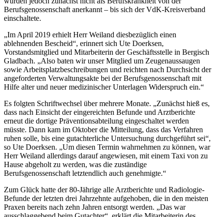
wurden jedoch zunächst nicht als Berufskrankheit von der
Berufsgenossenschaft anerkannt – bis sich der VdK-Kreisverband
einschaltete.
„Im April 2019 erhielt Herr Weiland diesbezüglich einen
ablehnenden Bescheid“, erinnert sich Ute Doerksen,
Vorstandsmitglied und Mitarbeiterin der Geschäftsstelle in Bergisch
Gladbach. „Also baten wir unser Mitglied um Zeugenaussaugen
sowie Arbeitsplatzbeschreibungen und reichten nach Durchsicht der
angeforderten Verwaltungsakte bei der Berufsgenossenschaft mit
Hilfe alter und neuer medizinischer Unterlagen Widerspruch ein.“
Es folgten Schriftwechsel über mehrere Monate. „Zunächst hieß es,
dass nach Einsicht der eingereichten Befunde und Arztberichte
erneut die dortige Präventionsabteilung eingeschaltet werden
müsste. Dann kam im Oktober die Mitteilung, dass das Verfahren
ruhen solle, bis eine gutachterliche Untersuchung durchgeführt sei“,
so Ute Doerksen. „Um diesen Termin wahrnehmen zu können, war
Herr Weiland allerdings darauf angewiesen, mit einem Taxi von zu
Hause abgeholt zu werden, was die zuständige
Berufsgenossenschaft letztendlich auch genehmigte.“
Zum Glück hatte der 80-Jährige alle Arztberichte und Radiologie-
Befunde der letzten drei Jahrzehnte aufgehoben, die in den meisten
Praxen bereits nach zehn Jahren entsorgt werden. „Das war
ausschlaggebend beim Gutachter“, erklärt die Mitarbeiterin des