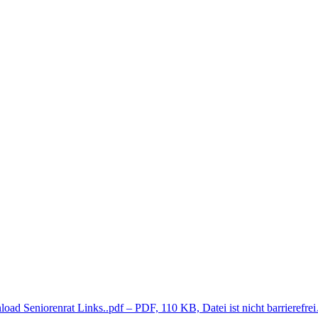
load
Seniorenrat Links..pdf
– PDF, 110 KB, Datei ist nicht barrierefrei