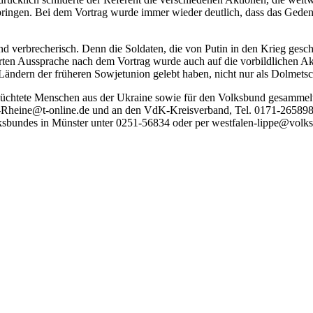
ringen. Bei dem Vortrag wurde immer wieder deutlich, dass das Geden
und verbrecherisch. Denn die Soldaten, die von Putin in den Krieg ge
rten Aussprache nach dem Vortrag wurde auch auf die vorbildlichen Akt
Ländern der früheren Sowjetunion gelebt haben, nicht nur als Dolmets
eflüchtete Menschen aus der Ukraine sowie für den Volksbund gesamm
-Rheine@t-online.de und an den VdK-Kreisverband, Tel. 0171-265898
ksbundes in Münster unter 0251-56834 oder per westfalen-lippe@volk