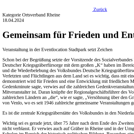
Zurück
Kategorie
Ortsverband Rheine
18.04.2024
Gemeinsam für Frieden und En
Veranstaltung in der Eventlocation Stadtpark setzt Zeichen
Schon bei der Begrüßung setzte der Vorsitzende des Sozialverbande
Deutscher Kriegsgräberfürsorge mit dem großen „K“ haben im Bereic
und die Wiederbelebung des Volksbundes Deutsche Kriegsgräberfürsor
Verletzten und Flüchtlingen aus dem Land sei es wichtig, dass mit 
demonstriert wird für Frieden und eine Entwicklung mit friedlichen M
Gedenkminute sagte, verwies auf die zahlreichen Gedenkveranstaltun
Mitveranstalter ist. Daran knüpfte der Regionalgeschäftsführer des 
zahlreichen Ländern an „die“, wie er sagte, „Versöhnung über den Gr
von Venlo, wo es seit 1946 zahlreiche gemeinsame Veranstaltungen g
Es ist die zentrale Kriegsgräberstätte des Volksbundes in den Niede
Wichtig sei es gerade jetzt, über 75 Jahre nach dem Ende des Zweiten
nicht verblasst. Er verwies auch auf Gräber in Rheine und in der Um
Schulen im Bereich der historisch-politischen Bildung. Besonders ei