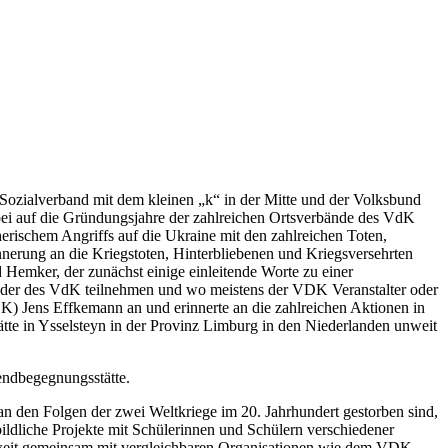
ozialverband mit dem kleinen „k“ in der Mitte und der Volksbund
ei auf die Gründungsjahre der zahlreichen Ortsverbände des VdK
rischem Angriffs auf die Ukraine mit den zahlreichen Toten,
nerung an die Kriegstoten, Hinterbliebenen und Kriegsversehrten
 Hemker, der zunächst einige einleitende Worte zu einer
ieder des VdK teilnehmen und wo meistens der VDK Veranstalter oder
DK) Jens Effkemann an und erinnerte an die zahlreichen Aktionen in
tte in Ysselsteyn in der Provinz Limburg in den Niederlanden unweit
gendbegegnungsstätte.
an den Folgen der zwei Weltkriege im 20. Jahrhundert gestorben sind,
ildliche Projekte mit Schülerinnen und Schülern verschiedener
eltweit gemeinsam mit vergleichbaren Organisationen wie dem VDK