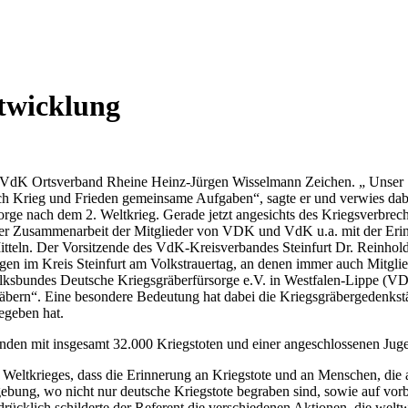
twicklung
s VdK Ortsverband Rheine Heinz-Jürgen Wisselmann Zeichen. „ Unser S
h Krieg und Frieden gemeinsame Aufgaben“, sagte er und verwies dab
ge nach dem 2. Weltkrieg. Gerade jetzt angesichts des Kriegsverbreche
einer Zusammenarbeit der Mitglieder von VDK und VdK u.a. mit der Erin
itteln. Der Vorsitzende des VdK-Kreisverbandes Steinfurt Dr. Reinhold
gen im Kreis Steinfurt am Volkstrauertag, an denen immer auch Mitgl
Volksbundes Deutsche Kriegsgräberfürsorge e.V. in Westfalen-Lippe (V
äbern“. Eine besondere Bedeutung hat dabei die Kriegsgräbergedenkstä
egeben hat.
rlanden mit insgesamt 32.000 Kriegstoten und einer angeschlossenen Ju
 Weltkrieges, dass die Erinnerung an Kriegstote und an Menschen, die 
gebung, wo nicht nur deutsche Kriegstote begraben sind, sowie auf vorb
ndrücklich schilderte der Referent die verschiedenen Aktionen, die w