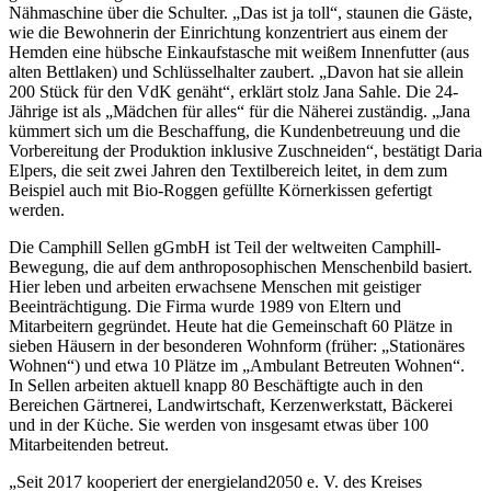
Nähmaschine über die Schulter. „Das ist ja toll“, staunen die Gäste,
wie die Bewohnerin der Einrichtung konzentriert aus einem der
Hemden eine hübsche Einkaufstasche mit weißem Innenfutter (aus
alten Bettlaken) und Schlüsselhalter zaubert. „Davon hat sie allein
200 Stück für den VdK genäht“, erklärt stolz Jana Sahle. Die 24-
Jährige ist als „Mädchen für alles“ für die Näherei zuständig. „Jana
kümmert sich um die Beschaffung, die Kundenbetreuung und die
Vorbereitung der Produktion inklusive Zuschneiden“, bestätigt Daria
Elpers, die seit zwei Jahren den Textilbereich leitet, in dem zum
Beispiel auch mit Bio-Roggen gefüllte Körnerkissen gefertigt
werden.
Die Camphill Sellen gGmbH ist Teil der weltweiten Camphill-
Bewegung, die auf dem anthroposophischen Menschenbild basiert.
Hier leben und arbeiten erwachsene Menschen mit geistiger
Beeinträchtigung. Die Firma wurde 1989 von Eltern und
Mitarbeitern gegründet. Heute hat die Gemeinschaft 60 Plätze in
sieben Häusern in der besonderen Wohnform (früher: „Stationäres
Wohnen“) und etwa 10 Plätze im „Ambulant Betreuten Wohnen“.
In Sellen arbeiten aktuell knapp 80 Beschäftigte auch in den
Bereichen Gärtnerei, Landwirtschaft, Kerzenwerkstatt, Bäckerei
und in der Küche. Sie werden von insgesamt etwas über 100
Mitarbeitenden betreut.
„Seit 2017 kooperiert der energieland2050 e. V. des Kreises